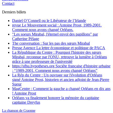
Contact
Derniers billets
Daniel O’Connell ou le Libérateur de l’Irlande
revue Le Mouvement social : Antoine Prost, 1989-2001.
Comment nous avons changé Orléans.
"Les soeurs Mirabal, l'éternel envol des papillons" par
Catherine Pélage
The conversation : Sur les pas des sœurs Mirabal
Presse Agence La lettre économique et politique de PACA
La République du Centre : Pourquoi l'histoire des sœurs
Mirabal, reconnue par l'ONU, retrouve la lumière à Orléans
grâce à une professeure de l'université
https://sfhu.hypotheses.org Sociéte française d'histoire urbaine
: “1989-2001. Comment nous avons changé Orléans”
La Rép du Centre : Un ouvrage sur l'évolution d'Orléans
signé Antoine Prost, historien et ancien adjoint de Jean-Pierre
Sueur
MagCentre : Comment la gauche a changé Orléans en dix ans
! Antoine Prost
Orléans va finalement honorer la mémoire du capitaine
capitaine Dreyfus
La chanson de Craonne