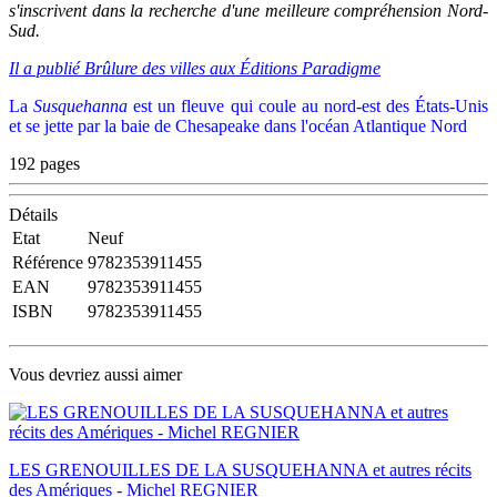
s'inscrivent dans la recherche d'une meilleure compréhension Nord-
Sud.
Il a publié Brûlure des villes aux Éditions Paradigme
La
Susquehanna
est un fleuve qui coule au nord-est des États-Unis
et se jette par la baie de Chesapeake dans l'océan Atlantique Nord
192 pages
Détails
Etat
Neuf
Référence
9782353911455
EAN
9782353911455
ISBN
9782353911455
Vous devriez aussi aimer
LES GRENOUILLES DE LA SUSQUEHANNA et autres récits
des Amériques - Michel REGNIER