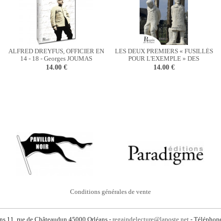
ALFRED DREYFUS, OFFICIER EN
LES DEUX PREMIERS « FUSILLÉS
14 - 18 - Georges JOUMAS
POUR L'EXEMPLE » DES
MUTINERIES DE 1917 - Georges
14.00 €
14.00 €
JOUMAS
Conditions générales de vente
ons 11, rue de Châteaudun 45000 Orléans -
regaindelecture@laposte.net
- Téléphon