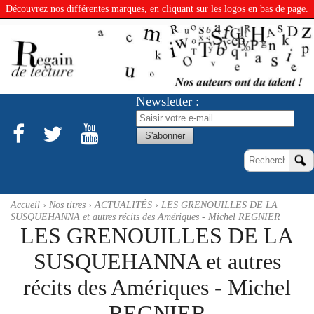
Découvrez nos différentes marques, en cliquant sur les logos en bas de page.
Newsletter :
Accueil
›
Nos titres
›
ACTUALITÉS
› LES GRENOUILLES DE LA
SUSQUEHANNA et autres récits des Amériques - Michel REGNIER
LES GRENOUILLES DE LA
SUSQUEHANNA et autres
récits des Amériques - Michel
REGNIER