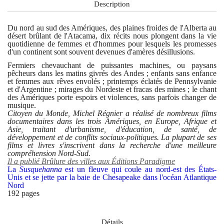
Description
Du nord au sud des Amériques, des plaines froides de l'Alberta au
désert brûlant de l'Atacama, dix récits nous plongent dans la vie
quotidienne de femmes et d'hommes pour lesquels les promesses
d'un continent sont souvent devenues d'amères désillusions.
Fermiers chevauchant de puissantes machines, ou paysans
pêcheurs dans les matins givrés des Andes ; enfants sans enfance
et femmes aux rêves envolés ; printemps éclatés de Pennsylvanie
et d'Argentine ; mirages du Nordeste et fracas des mines ; le chant
des Amériques porte espoirs et violences, sans parfois changer de
musique.
Citoyen du Monde, Michel Régnier a réalisé de nombreux films
documentaires dans les trois Amériques, en Europe, Afrique et
Asie, traitant d'urbanisme, d'éducation, de santé, de
développement et de conflits sociaux-politiques. La plupart de ses
films et livres s'inscrivent dans la recherche d'une meilleure
compréhension Nord-Sud.
Il a publié Brûlure des villes aux Éditions Paradigme
La
Susquehanna
est un fleuve qui coule au nord-est des États-
Unis et se jette par la baie de Chesapeake dans l'océan Atlantique
Nord
192 pages
Détails