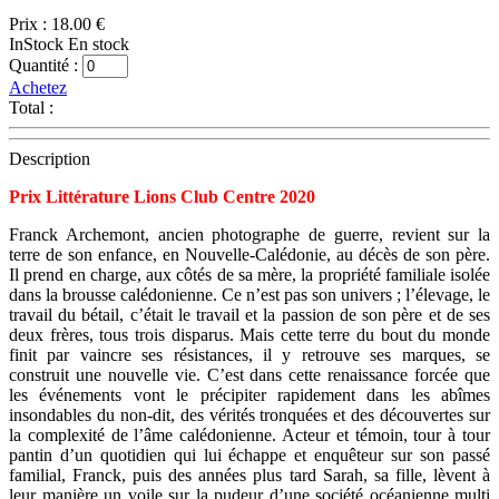
Prix :
18.00 €
InStock
En stock
Quantité :
Achetez
Total :
Description
Prix Littérature Lions Club Centre 2020
Franck Archemont, ancien photographe de guerre, revient sur la
terre de son enfance, en Nouvelle-Calédonie, au décès de son père.
Il prend en charge, aux côtés de sa mère, la propriété familiale isolée
dans la brousse calédonienne. Ce n’est pas son univers ; l’élevage, le
travail du bétail, c’était le travail et la passion de son père et de ses
deux frères, tous trois disparus. Mais cette terre du bout du monde
finit par vaincre ses résistances, il y retrouve ses marques, se
construit une nouvelle vie. C’est dans cette renaissance forcée que
les événements vont le précipiter rapidement dans les abîmes
insondables du non-dit, des vérités tronquées et des découvertes sur
la complexité de l’âme calédonienne. Acteur et témoin, tour à tour
pantin d’un quotidien qui lui échappe et enquêteur sur son passé
familial, Franck, puis des années plus tard Sarah, sa fille, lèvent à
leur manière un voile sur la pudeur d’une société océanienne multi