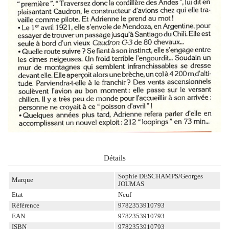
Détails
Sophie DESCHAMPS/Georges
Marque
JOUMAS
Etat
Neuf
Référence
9782353910793
EAN
9782353910793
ISBN
9782353910793