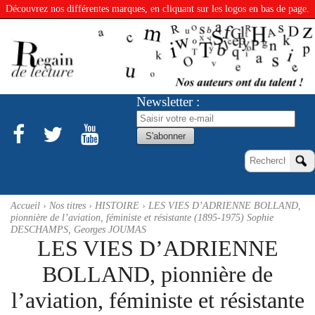
Découvrez nos différentes marques, en cliquant sur les logos en bas de page.
Newsletter :
Accueil
›
Nos titres
›
HISTOIRE
› LES VIES D’ADRIENNE BOLLAND,
pionnière de l’aviation, féministe et résistante (1895-1975) Sophie
DESCHAMPS, Georges JOUMAS
LES VIES D’ADRIENNE
BOLLAND, pionnière de
l’aviation, féministe et résistante