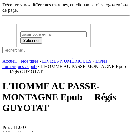
Découvrez nos différentes marques, en cliquant sur les logos en bas
de page.
Newsletter :
Accueil
›
Nos titres
›
LIVRES NUMÉRIQUES
›
Livres
numériques : epub
› L'HOMME AU PASSE-MONTAGNE Epub
— Régis GUYOTAT
L'HOMME AU PASSE-
MONTAGNE Epub— Régis
GUYOTAT
Prix :
11.99 €